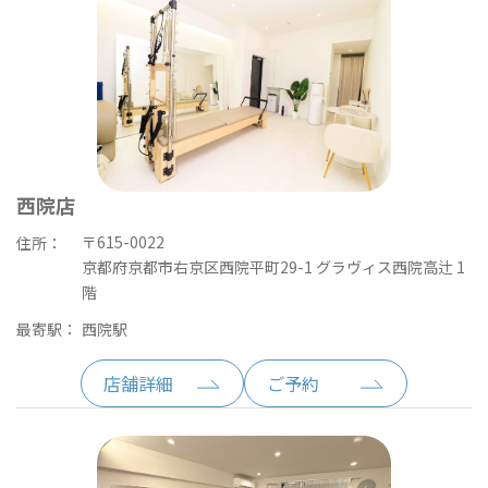
西院店
〒615-0022
住所：
京都府京都市右京区西院平町29-1 グラヴィス西院高辻 1
階
最寄駅：
西院駅
店舗詳細
ご予約