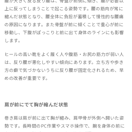
腰が大きく反る反り腰は、骨盤が前側に傾き、腰が必要以
上に反ってしまうことで起こる姿勢です。腰の筋肉が常に
縮んだ状態となり、腰全体に負担が蓄積して慢性的な腰痛
の原因になります。また骨盤が前に傾くことで重心が前に
移動し、下腹がぽっこりと前に出て身体のラインにも影響
します。
ヒールの高い靴をよく履く人や腹筋・お尻の筋力が弱い人
は、反り腰が悪化しやすい傾向にあります。立ち方や歩き
方の癖で気づかないうちに反り腰が固定化されるため、早
めの改善が重要です。
肩が前にでて胸が縮んだ状態
巻き肩は肩が前に出て胸が縮み、肩甲骨が外側へ開いた姿
勢です。長時間のPC作業やスマホ操作で、腕を身体の前に