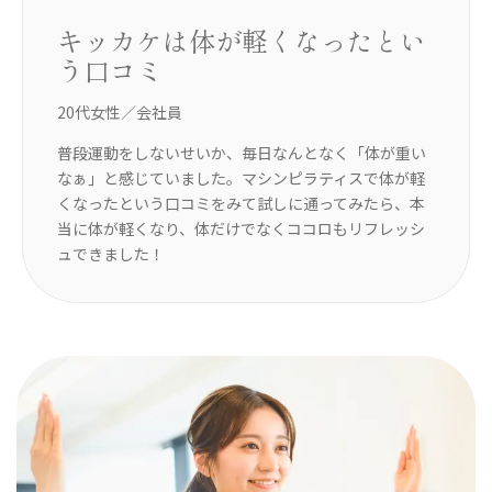
ぐ
キッカケは体が軽くなったとい
う口コミ
20代女性／会社員
3
に
普段運動をしないせいか、毎日なんとなく「体が重い
体
ン
なぁ」と感じていました。マシンピラティスで体が軽
し
の
くなったという口コミをみて試しに通ってみたら、本
っ
引き
当に体が軽くなり、体だけでなくココロもリフレッシ
い
ュできました！
動