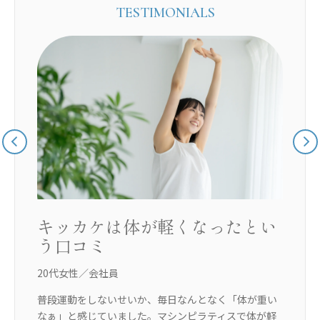
TESTIMONIALS
ぐ
キッカケは体が軽くなったとい
う口コミ
20代女性／会社員
3
に
普段運動をしないせいか、毎日なんとなく「体が重い
体
ン
なぁ」と感じていました。マシンピラティスで体が軽
し