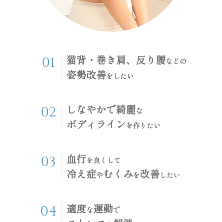
猫背・巻き肩、反り腰
01
などの
姿勢改善
をしたい
しなやかで綺麗
02
な
ボディライン
を作りたい
血行
03
を良くして
冷え症
むくみ
改善
や
を
したい
適度
運動
04
な
で