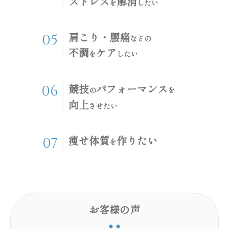
ストレス
解消
を
したい
肩こり・腰痛
05
などの
不調
ケア
を
したい
競技
パフォーマンス
06
の
を
向上
させたい
痩せ体質
作りたい
07
を
お客様の声