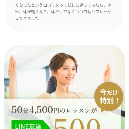
の
くなったという口コミをみて試しに通ってみたら、本
っ
引き
当に体が軽くなり、体だけでなくココロもリフレッシ
い
ュできました！
動