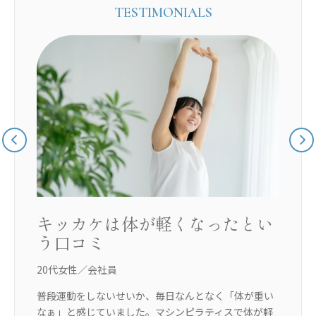
TESTIMONIALS
ぐ
キッカケは体が軽くなったとい
う口コミ
20代女性／会社員
3
に
普段運動をしないせいか、毎日なんとなく「体が重い
体
ン
なぁ」と感じていました。マシンピラティスで体が軽
し