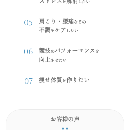
ストレス
解消
を
したい
肩こり・腰痛
05
などの
不調
ケア
を
したい
競技
パフォーマンス
06
の
を
向上
させたい
痩せ体質
作りたい
07
を
お客様の声