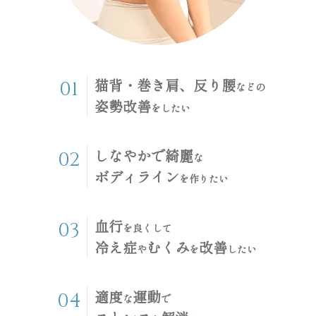
猫背・巻き肩、反り腰
01
などの
姿勢改善
をしたい
しなやかで綺麗
02
な
ボディライン
を作りたい
血行
03
を良くして
冷え症
むくみ
改善
や
を
したい
適度
運動
04
な
で