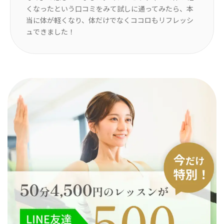
の
くなったという口コミをみて試しに通ってみたら、本
っ
引き
当に体が軽くなり、体だけでなくココロもリフレッシ
い
ュできました！
動